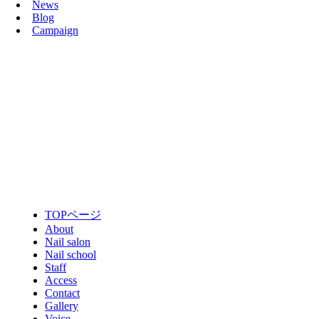
News
Blog
Campaign
TOPページ
About
Nail salon
Nail school
Staff
Access
Contact
Gallery
Voice