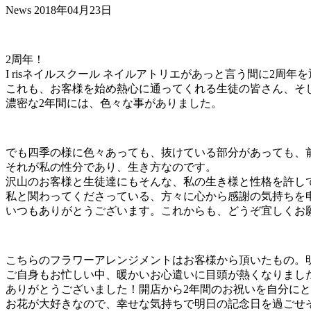
News
2018年04月23日
2周年！
I risネイルスクール ネイルアトリエがあっと言う間に2周
これも、お客様を始め熱心に通ってくれる生徒の皆さん、そ
濃密な2年間には、色々な事がありました。
でも四季の様に色々あっても、抜けている部分があっても、前
それが私の性分であり、生き方なのです。
沢山のお客様と生徒達にもそんな、私の生き様と性格を許し
私と関わってくださっている、方々に心から感謝の気持ちを
いつもありがとうございます。これからも、どうぞ宜しくお
こちらのフラワーアレンジメントはお客様から頂いたもの。
ご自身もお忙しい中、暖かいお心遣いに目頭が熱くなりまし
ありがとうございました！開店から2年間のお祝いを自分に
お花が大好きなので、幸せな気持ちで明日の記念日を過ごせ