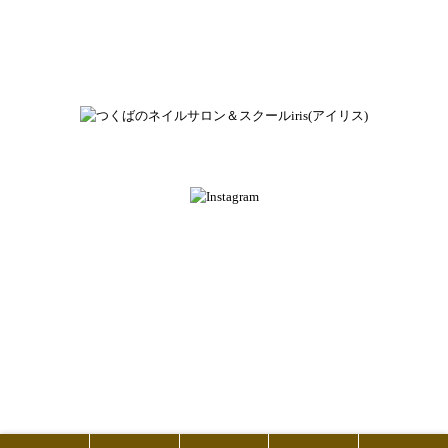
ネイルアトリエ＆スクール アイリス
茨城県つくば市松代2-14-9
OPEN 10：00 / CLOSE 20：00
定休日：水曜日
TOPページ
About
Nail salon
Nail school
Staff
Access
Contact
Gallery
Voice
News
Blog
© 2015 Iris.