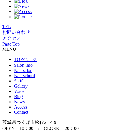
TEL
お問い合わせ
アクセス
Page Top
MENU
TOPページ
Salon info
Nail salon
Nail school
Staff
Gallery
Voice
Blog
News
Access
Contact
茨城県つくば市松代2-14-9
OPEN 10：00 / CLOSE 20：00