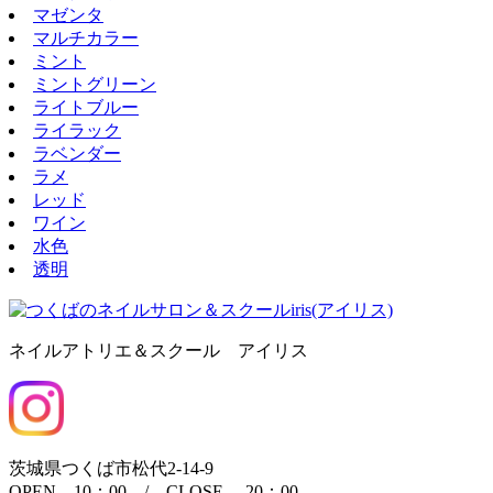
マゼンタ
マルチカラー
ミント
ミントグリーン
ライトブルー
ライラック
ラベンダー
ラメ
レッド
ワイン
水色
透明
ネイルアトリエ＆スクール アイリス
茨城県つくば市松代2-14-9
OPEN 10：00 / CLOSE 20：00