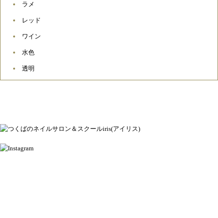
ラメ
レッド
ワイン
水色
透明
ネイルアトリエ＆スクール アイリス
茨城県つくば市松代2-14-9
OPEN 10：00 / CLOSE 20：00
定休日：水曜日
TOPページ
About
Nail salon
Nail school
Staff
Access
Contact
Gallery
Voice
News
Blog