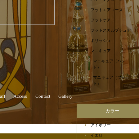
フットエアコース
フットケア
フットスカルプチュア
ポリッシュ
マニキュア
マニキュア（ハン
ド）
マニキュア（フッ
ト）
aff
Access
Contact
Gallery
カラー
アイボリー
イエロー