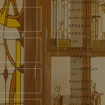
アクリルスカルプチュア
エアブラシ
オーダーチップ
お子さまネイル
ケアカラー
ジェル
ソークオフジェル
ソークオフジェルハ
ンド
ソークオフジェルフ
ット
ネイルケアコース
ネイルケアハンド
ネイルケアフット
バフィングコース