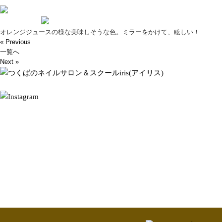
オレンジジュースの様な美味しそうな色。ミラーをかけて、眩しい！
« Previous
一覧へ
Next »
ネイルアトリエ＆スクール アイリス
茨城県つくば市松代2-14-9
OPEN 10：00 / CLOSE 20：00
定休日：水曜日
TOPページ
About
Nail salon
Nail school
St
Voice
News
Blog
© 2015 Iris.