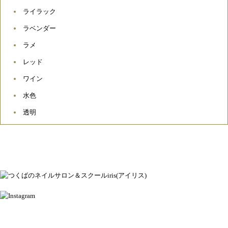
ライラック
ラベンダー
ラメ
レッド
ワイン
水色
透明
ネイルアトリエ＆スクール アイリス
茨城県つくば市松代2-14-9
OPEN 10：00 / CLOSE 20：00
定休日：水曜日