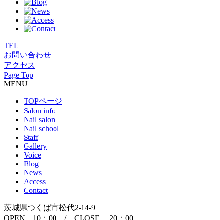
TEL
お問い合わせ
アクセス
Page Top
MENU
TOPページ
Salon info
Nail salon
Nail school
Staff
Gallery
Voice
Blog
News
Access
Contact
茨城県つくば市松代2-14-9
OPEN 10：00 / CLOSE 20：00