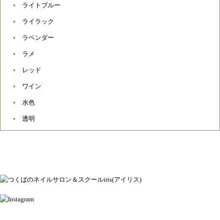
ライトブルー
ライラック
ラベンダー
ラメ
レッド
ワイン
水色
透明
ネイルアトリエ＆スクール アイリス
茨城県つくば市松代2-14-9
OPEN 10：00 / CLOSE 20：00