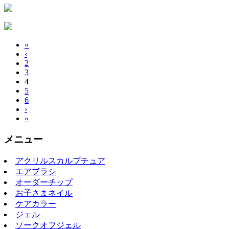
«
‹
2
3
4
5
6
›
»
メニュー
アクリルスカルプチュア
エアブラシ
オーダーチップ
お子さまネイル
ケアカラー
ジェル
ソークオフジェル